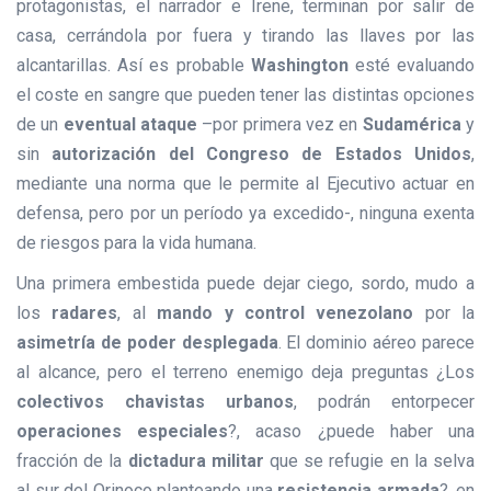
protagonistas, el narrador e Irene, terminan por salir de
casa, cerrándola por fuera y tirando las llaves por las
alcantarillas. Así es probable
Washington
esté evaluando
el coste en sangre que pueden tener las distintas opciones
de un
eventual ataque
–por primera vez en
Sudamérica
y
sin
autorización del Congreso de Estados Unidos
,
mediante una norma que le permite al Ejecutivo actuar en
defensa, pero por un período ya excedido-, ninguna exenta
de riesgos para la vida humana.
Una primera embestida puede dejar ciego, sordo, mudo a
los
radares
, al
mando y control venezolano
por la
asimetría de poder desplegada
. El dominio aéreo parece
al alcance, pero el terreno enemigo deja preguntas ¿Los
colectivos chavistas urbanos
, podrán entorpecer
operaciones especiales
?, acaso ¿puede haber una
fracción de la
dictadura militar
que se refugie en la selva
al sur del Orinoco planteando una
resistencia armada
?, en