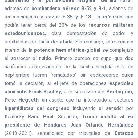
submarino
y el
portaviones insignia “Gerald Ford”
,
además de
bombardero aéreos B-52 y B-1
, aviones de
reconocimiento y
cazas F-35 y F-18
. Un
músculo
que
podría tener cerca del 20% de los
recursos militares
estadounidenses
, clara demostración de poder y
posibilidad de
furia desatada
. Sin embargo, el escenario
interno de la
potencia hemisférica-global
se complejizó
al aparecer el
ruido
. Primero porque se supo que dos
náufragos sobrevivientes de la lancha hundida el 2 de
septiembre fueron “rematados” sin esclarecerse quien
tomó la decisión, si el jefe de operaciones especiales
almirante Frank Bradley
, o el secretario del
Pentágono,
Pete Hegseth
, un asunto que ha interesado a sectores
bipartidistas del congreso
incluyendo al senador por
Kentucky
Rand Paul
. Segundo,
Trump indultó al ex
presidente de Honduras Juan Orlando Hernández
(2013-2021), sentenciado por tribunales de
Estados