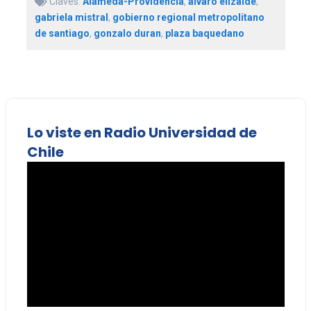
Claves:
Alameda-Providencia
,
álvaro elizalde
,
gabriela mistral
,
gobierno regional metropolitano
de santiago
,
gonzalo duran
,
plaza baquedano
Lo viste en Radio Universidad de
Chile