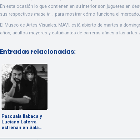
En esta ocasión lo que contienen en su interior son juguetes en des
sus respectivos
made in…
para mostrar cómo funciona el mercado.
El Museo de Artes Visuales, MAVI, está abierto de martes a domingo 
años, adultos mayores y estudiantes de carreras afines a las artes v
Entradas relacionadas:
Pascuala Ilabaca y
Luciano Laterra
estrenan en Sala…