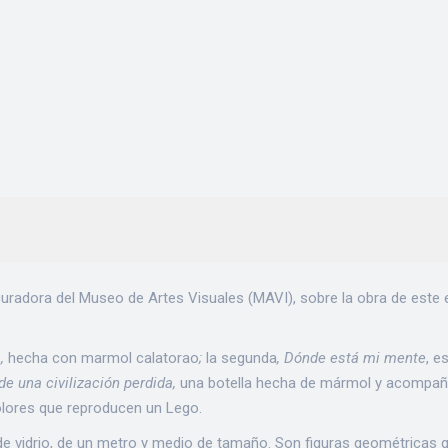
uradora del Museo de Artes Visuales (MAVI), sobre la obra de este e
s,
hecha con marmol calatorao
;
la segunda
, Dónde está mi mente
, e
de una civilización perdida,
una botella hecha de mármol y acompañad
olores que reproducen un Lego.
e vidrio, de un metro y medio de tamaño. Son figuras geométricas qu