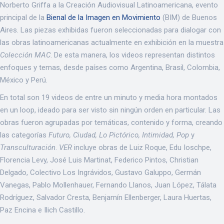
Norberto Griffa a la Creación Audiovisual Latinoamericana, evento
principal de la
Bienal de la Imagen en Movimiento
(BIM) de Buenos
Aires. Las piezas exhibidas fueron seleccionadas para dialogar con
las obras latinoamericanas actualmente en exhibición en la muestra
Colección MAC
. De esta manera, los videos representan distintos
enfoques y temas, desde países como Argentina, Brasil, Colombia,
México y Perú.
En total son 19 videos de entre un minuto y media hora montados
en un loop, ideado para ser visto sin ningún orden en particular. Las
obras fueron agrupadas por temáticas, contenido y forma, creando
las categorías
Futuro, Ciudad, Lo Pictórico, Intimidad, Pop
y
Transculturación
.
VER
incluye obras de Luiz Roque, Edu Ioschpe,
Florencia Levy, José Luis Martinat, Federico Pintos, Christian
Delgado, Colectivo Los Ingrávidos, Gustavo Galuppo, Germán
Vanegas, Pablo Mollenhauer, Fernando Llanos, Juan López, Tálata
Rodríguez, Salvador Cresta, Benjamín Ellenberger, Laura Huertas,
Paz Encina e Ilich Castillo.