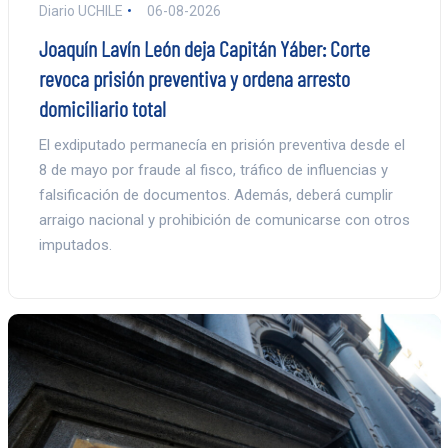
Diario UCHILE
06-08-2026
Joaquín Lavín León deja Capitán Yáber: Corte
revoca prisión preventiva y ordena arresto
domiciliario total
El exdiputado permanecía en prisión preventiva desde el
8 de mayo por fraude al fisco, tráfico de influencias y
falsificación de documentos. Además, deberá cumplir
arraigo nacional y prohibición de comunicarse con otros
imputados.