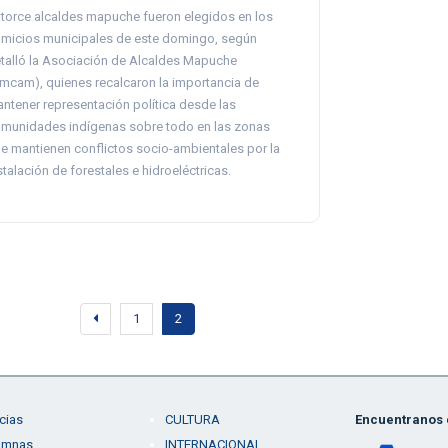
torce alcaldes mapuche fueron elegidos en los
micios municipales de este domingo, según
talló la Asociación de Alcaldes Mapuche
mcam), quienes recalcaron la importancia de
ntener representación política desde las
munidades indígenas sobre todo en las zonas
e mantienen conflictos socio-ambientales por la
stalación de forestales e hidroeléctricas.
1
2
cias
CULTURA
Encuentranos e
umnas
INTERNACIONAL