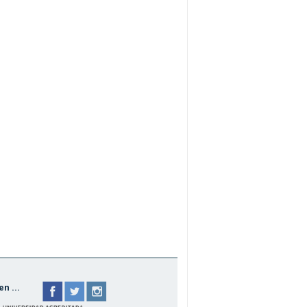
n ...