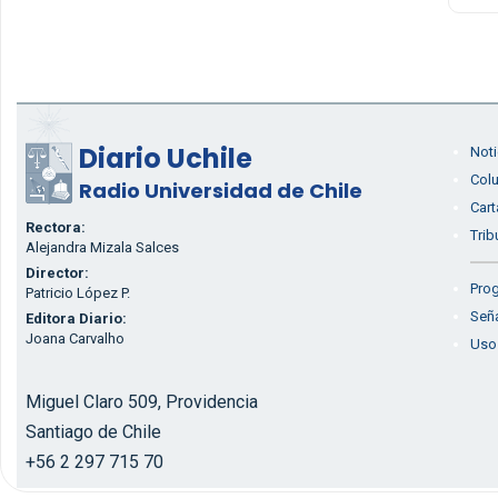
Diario Uchile
Noti
Col
Radio Universidad de Chile
Cart
Rectora:
Trib
Alejandra Mizala Salces
Director:
Prog
Patricio López P.
Seña
Editora Diario:
Joana Carvalho
Uso
Miguel Claro 509, Providencia
Santiago de Chile
+56 2 297 715 70