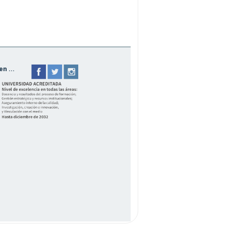
n ...