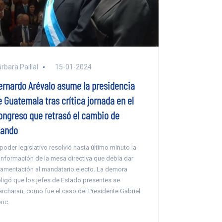
rbara Paillal
15-01-2024
ernardo Arévalo asume la presidencia
e Guatemala tras crítica jornada en el
ongreso que retrasó el cambio de
ando
 poder legislativo resolvió hasta último minuto la
nformación de la mesa directiva que debía dar
ramentación al mandatario electo. La demora
ligó que los jefes de Estado presentes se
rcharan, como fue el caso del Presidente Gabriel
ric.