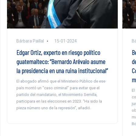
Bárbara Paillal
15-01-2024
Bá
Edgar Ortiz, experto en riesgo político
B
guatemalteco: “Bernardo Arévalo asume
d
la presidencia en una ruina institucional”
C
m
El abogado afirmó que el Ministerio Público de ese
país montó un “caso criminal” para evitar que el
El
partido del mandatario, el Movimiento Semilla,
co
participara en las elecciones en 2023. “Ha sido la
ju
pieza número uno de la represión”, añadió.
ob
ma
Bo