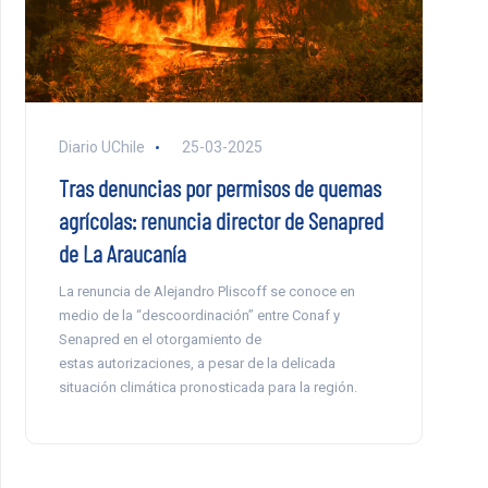
Diario UChile
25-03-2025
Tras denuncias por permisos de quemas
agrícolas: renuncia director de Senapred
de La Araucanía
La renuncia de Alejandro Pliscoff se conoce en
medio de la “descoordinación” entre Conaf y
Senapred en el otorgamiento de
estas autorizaciones, a pesar de la delicada
situación climática pronosticada para la región.