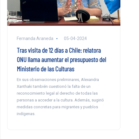
Fernanda Araneda
05-04-2024
Tras visita de 12 días a Chile: relatora
ONU llama aumentar el presupuesto del
Ministerio de las Culturas
En sus observaciones preliminares, Alexandra
Xanthaki también cuestionó la falta de un
reconocimiento legal al derecho de todas las
personas a acceder a la cultura. Además, sugirió
medidas concretas para migrantes y pueblos
indígenas.