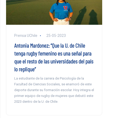
Prensa UChile
25-05-2023
Antonia Mardonez: “Que la U. de Chile
tenga rugby femenino es una señal para
que el resto de las universidades del país
lo replique”
La estudiante de la carrera de Psicología de la
Facultad de Ciencias Sociales, se enamoró de este
deporte durante su formación escolar. Hoy integra el
primer equipo de rugby de mujeres que debutó este
2023 dentro de la U. de Chile.