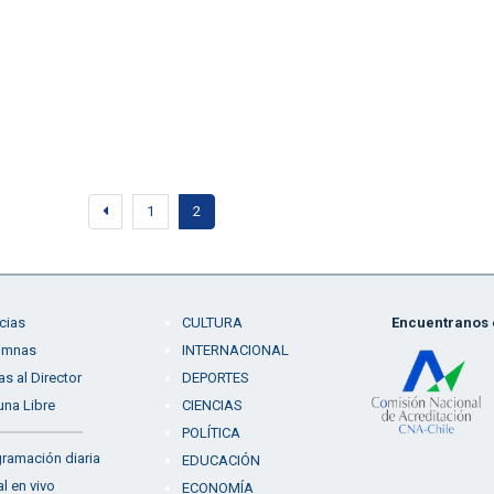
1
2
cias
CULTURA
Encuentranos e
umnas
INTERNACIONAL
as al Director
DEPORTES
una Libre
CIENCIAS
POLÍTICA
ramación diaria
EDUCACIÓN
l en vivo
ECONOMÍA