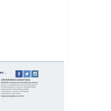
n ...