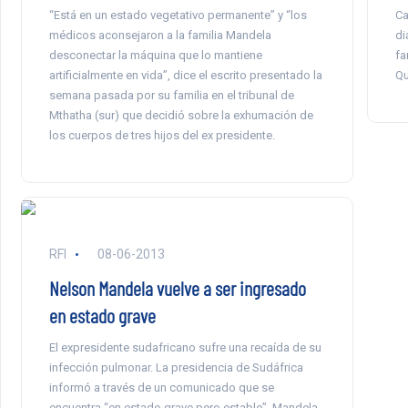
“Está en un estado vegetativo permanente” y “los
Ca
médicos aconsejaron a la familia Mandela
di
desconectar la máquina que lo mantiene
fa
artificialmente en vida”, dice el escrito presentado la
Qu
semana pasada por su familia en el tribunal de
Mthatha (sur) que decidió sobre la exhumación de
los cuerpos de tres hijos del ex presidente.
RFI
08-06-2013
Nelson Mandela vuelve a ser ingresado
en estado grave
El expresidente sudafricano sufre una recaída de su
infección pulmonar. La presidencia de Sudáfrica
informó a través de un comunicado que se
encuentra “en estado grave pero estable”. Mandela