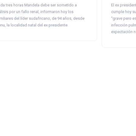
da tres horas Mandela debe ser sometido a
El ex preside
álisis por un fallo renal, informaron hoy los
cumple hoy su
miliares del líder sudafricano, de 94 años, desde
“grave pero es
nu, la localidad natal del ex presidente.
infección pul
expectación no