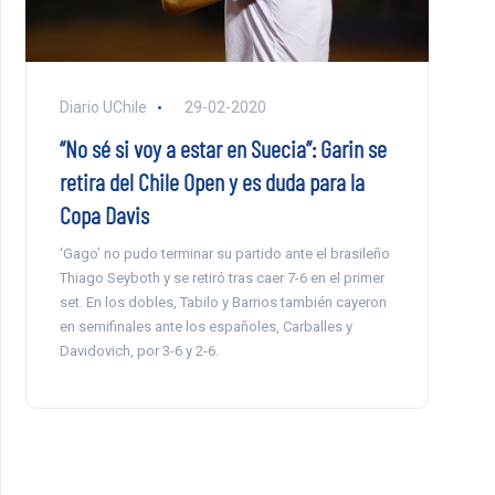
Diario UChile
29-02-2020
“No sé si voy a estar en Suecia”: Garin se
retira del Chile Open y es duda para la
Copa Davis
‘Gago’ no pudo terminar su partido ante el brasileño
Thiago Seyboth y se retiró tras caer 7-6 en el primer
set. En los dobles, Tabilo y Barrios también cayeron
en semifinales ante los españoles, Carballes y
Davidovich, por 3-6 y 2-6.