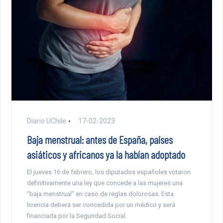
Diario UChile
17-02-2023
Baja menstrual: antes de España, países
asiáticos y africanos ya la habían adoptado
El jueves 16 de febrero, los diputados españoles votaron
definitivamente una ley que concede a las mujeres una
“baja menstrual” en caso de reglas dolorosas. Esta
licencia deberá ser concedida por un médico y será
financiada por la Seguridad Social.