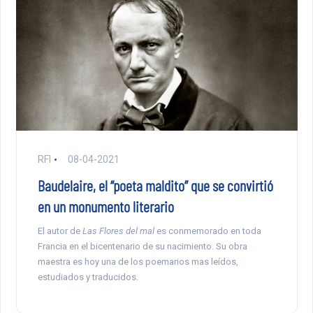
RFI
08-04-2021
Baudelaire, el “poeta maldito” que se convirtió
en un monumento literario
El autor de
Las Flores del mal
es conmemorado en toda
Francia en el bicentenario de su nacimiento. Su obra
maestra es hoy una de los poemarios mas leídos,
estudiados y traducidos.