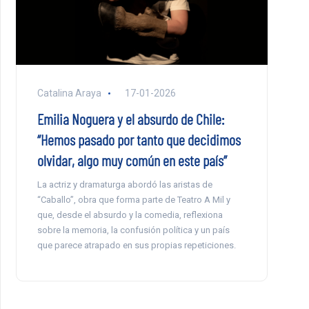
Catalina Araya
17-01-2026
Emilia Noguera y el absurdo de Chile:
“Hemos pasado por tanto que decidimos
olvidar, algo muy común en este país”
La actriz y dramaturga abordó las aristas de
“Caballo”, obra que forma parte de Teatro A Mil y
que, desde el absurdo y la comedia, reflexiona
sobre la memoria, la confusión política y un país
que parece atrapado en sus propias repeticiones.