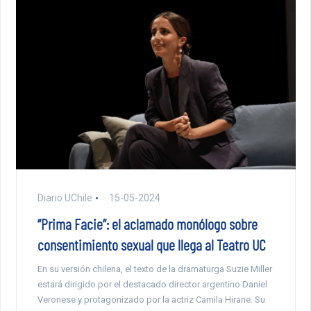
Diario UChile
15-05-2024
“Prima Facie”: el aclamado monólogo sobre
consentimiento sexual que llega al Teatro UC
En su versión chilena, el texto de la dramaturga Suzie Miller
estará dirigido por el destacado director argentino Daniel
Veronese y protagonizado por la actriz Camila Hirane. Su