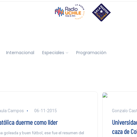
Internacional
Especiales
Programación
aula Campos
06-11-2015
Gonzalo Casti
atólica duerme como líder
Universidad
caza de Co
a goleada y buen fútbol, ese fue el resumen del