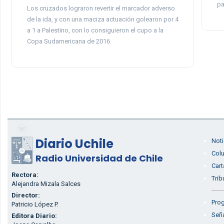
pa
Los cruzados lograron revertir el marcador adverso
de la ida, y con una maciza actuación golearon por 4
a 1 a Palestino, con lo consiguieron el cupo a la
Copa Sudamericana de 2016.
Diario Uchile
Noti
Col
Radio Universidad de Chile
Cart
Rectora:
Trib
Alejandra Mizala Salces
Director:
Prog
Patricio López P.
Seña
Editora Diario: