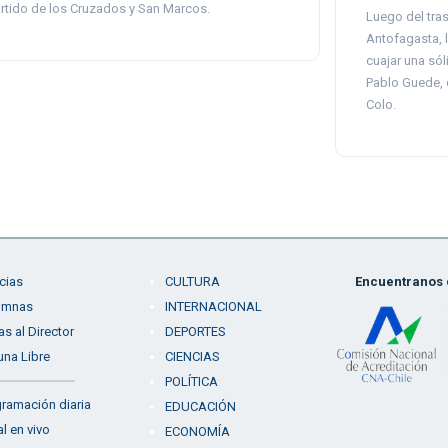
rtido de los Cruzados y San Marcos.
Luego del tra
Antofagasta, l
cuajar una sól
Pablo Guede, 
Colo.
cias
CULTURA
Encuentranos e
umnas
INTERNACIONAL
as al Director
DEPORTES
una Libre
CIENCIAS
POLÍTICA
ramación diaria
EDUCACIÓN
l en vivo
ECONOMÍA