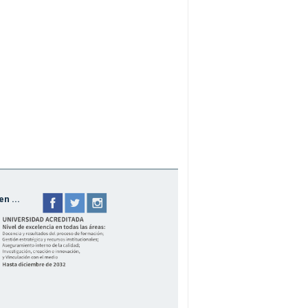
n ...