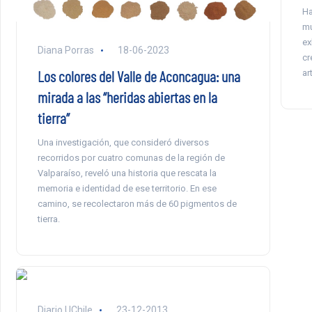
Ha
mu
ex
Diana Porras
18-06-2023
cr
Los colores del Valle de Aconcagua: una
ar
mirada a las “heridas abiertas en la
tierra”
Una investigación, que consideró diversos
recorridos por cuatro comunas de la región de
Valparaíso, reveló una historia que rescata la
memoria e identidad de ese territorio. En ese
camino, se recolectaron más de 60 pigmentos de
tierra.
Diario UChile
23-12-2013