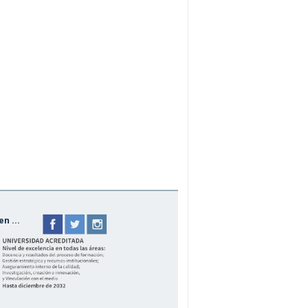
n ...