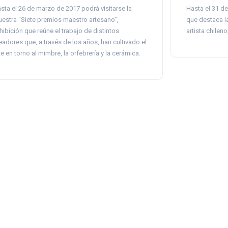
sta el 26 de marzo de 2017 podrá visitarse la
Hasta el 31 de
estra “Siete premios maestro artesano”,
que destaca la
hibición que reúne el trabajo de distintos
artista chilen
eadores que, a través de los años, han cultivado el
te en torno al mimbre, la orfebrería y la cerámica.