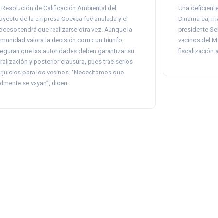
 Resolución de Calificación Ambiental del
Una deficiente
oyecto de la empresa Coexca fue anulada y el
Dinamarca, má
oceso tendrá que realizarse otra vez. Aunque la
presidente Seb
munidad valora la decisión como un triunfo,
vecinos del Ma
eguran que las autoridades deben garantizar su
fiscalización
ralización y posterior clausura, pues trae serios
rjuicios para los vecinos. “Necesitamos que
almente se vayan”, dicen.