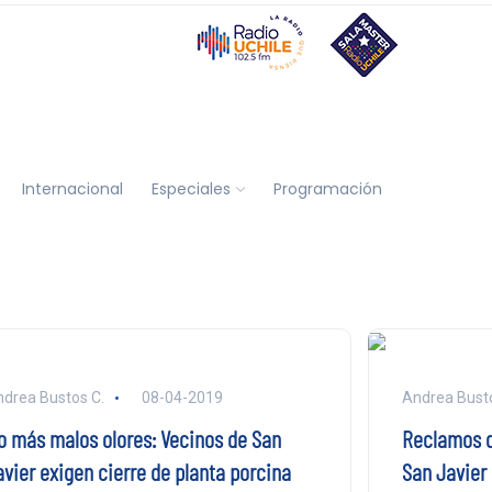
Internacional
Especiales
Programación
drea Bustos C.
08-04-2019
Andrea Busto
o más malos olores: Vecinos de San
Reclamos d
avier exigen cierre de planta porcina
San Javier