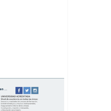
n ...