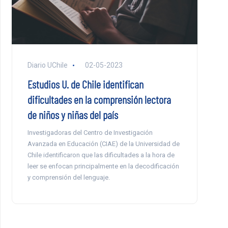
Diario UChile
02-05-2023
Estudios U. de Chile identifican
dificultades en la comprensión lectora
de niños y niñas del país
Investigadoras del Centro de Investigación
Avanzada en Educación (CIAE) de la Universidad de
Chile identificaron que las dificultades a la hora de
leer se enfocan principalmente en la decodificación
y comprensión del lenguaje.