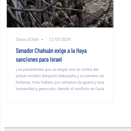
Diario UChile
12-03-2024
Senador Chahuán exige a la Haya
sanciones para Israel
Las penalidades que se exigen son en contra del
primer ministro Benjamín Netanyahu y su ministro de
Defensa, Yoav Gallant, por crímenes de guerra y lesa
humanidad y genocidio, debido al conflicto en Gaza