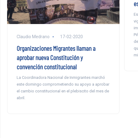
e
Es
vi
im
Pi
Claudio Medrano
17-02-2020
de
Organizaciones Migrantes llaman a
qu
mi
aprobar nueva Constitución y
convención constitucional
La Coordinadora Nacional de Inmigrantes marchó
este domingo comprometiendo su apoyo a aprobar
el cambio constitucional en el plebiscito del mes de
abril.