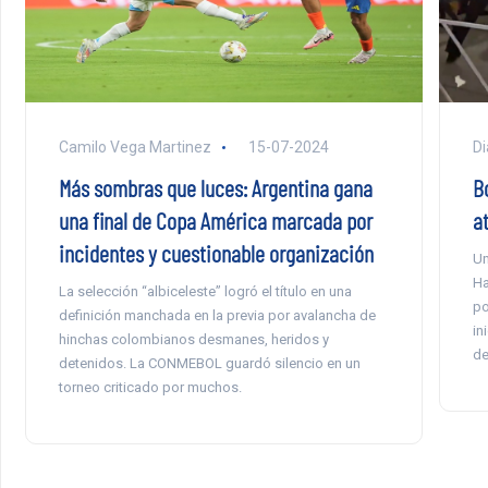
Camilo Vega Martinez
15-07-2024
Di
Más sombras que luces: Argentina gana
B
una final de Copa América marcada por
a
incidentes y cuestionable organización
Un
Ha
La selección “albiceleste” logró el título en una
po
definición manchada en la previa por avalancha de
in
hinchas colombianos desmanes, heridos y
de
detenidos. La CONMEBOL guardó silencio en un
torneo criticado por muchos.