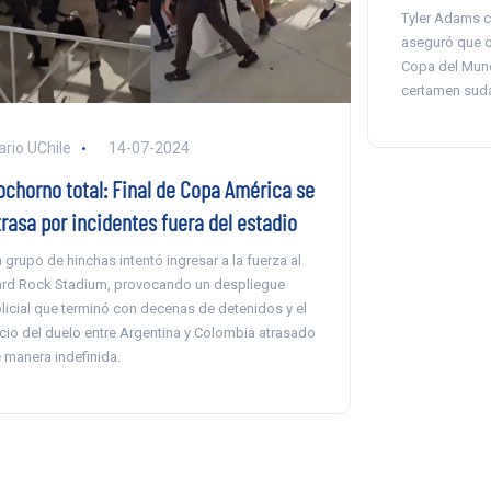
Tyler Adams c
aseguró que c
Copa del Mund
certamen sud
ario UChile
14-07-2024
ochorno total: Final de Copa América se
trasa por incidentes fuera del estadio
 grupo de hinchas intentó ingresar a la fuerza al
rd Rock Stadium, provocando un despliegue
licial que terminó con decenas de detenidos y el
icio del duelo entre Argentina y Colombia atrasado
 manera indefinida.