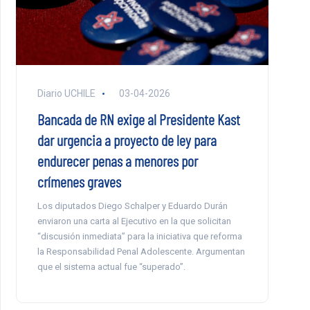
Diario UCHILE
03-04-2026
Bancada de RN exige al Presidente Kast
dar urgencia a proyecto de ley para
endurecer penas a menores por
crímenes graves
Los diputados Diego Schalper y Eduardo Durán
enviaron una carta al Ejecutivo en la que solicitan
“discusión inmediata” para la iniciativa que reforma
la Responsabilidad Penal Adolescente. Argumentan
que el sistema actual fue “superado”.