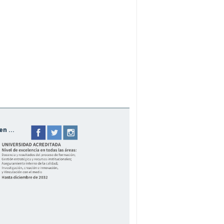
n ...