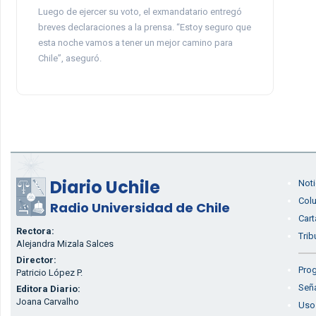
Luego de ejercer su voto, el exmandatario entregó
breves declaraciones a la prensa. “Estoy seguro que
esta noche vamos a tener un mejor camino para
Chile”, aseguró.
Diario Uchile
Noti
Col
Radio Universidad de Chile
Cart
Rectora:
Trib
Alejandra Mizala Salces
Director:
Prog
Patricio López P.
Seña
Editora Diario:
Joana Carvalho
Uso