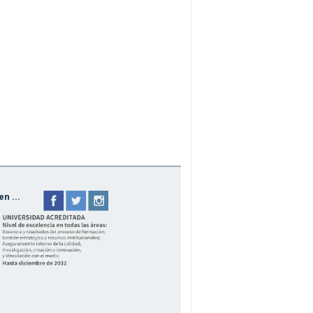
n ...