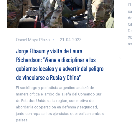
El
sa
de
Ci
Do
XI
Osciel Moya Plaza
21-04-2023
re
Jorge Elbaum y visita de Laura
Richardson: “Viene a disciplinar a los
gobiernos locales y a advertir del peligro
de vincularse a Rusia y China”
El sociólogo y periodista argentino analizó de
manera crítica el arribo de la jefa del Comando Sur
de Estados Unidos a la región, con motivo de
abordar la cooperación en defensa y seguridad,
junto con repasar los ejercicios que realizan ambos
países.