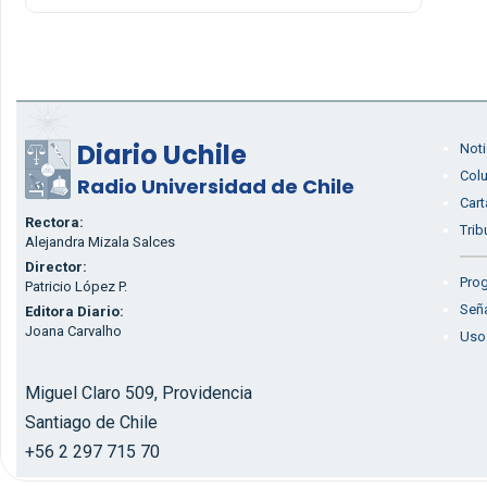
Diario Uchile
Noti
Col
Radio Universidad de Chile
Cart
Rectora:
Trib
Alejandra Mizala Salces
Director:
Prog
Patricio López P.
Seña
Editora Diario:
Joana Carvalho
Uso
Miguel Claro 509, Providencia
Santiago de Chile
+56 2 297 715 70