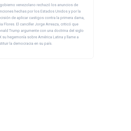
 gobierno venezolano rechazó los anuncios de
nciones hechas por los Estados Unidos y por la
cisión de aplicar castigos contra la primera dama,
lia Flores. El canciller Jorge Arreaza, criticó que
nald Trump argumente con una doctrina del siglo
X su hegemonía sobre América Latina y llame a
stituir la democracia en su país.