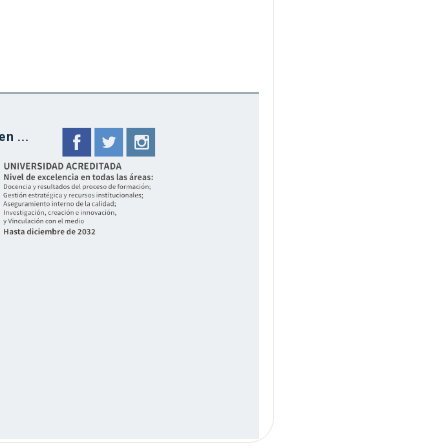
n ...