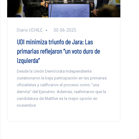
Diario UCHILE
30-06-2025
UDI minimiza triunfo de Jara: Las
primarias reflejaron “un voto duro de
izquierda”
Desde la Unión Demócrata Independiente
cuestionaron la baja participación en las primarias
oficialistas y calificaron el proceso como “una
derrota” del Ejecutivo. Además, reafirmaron que la
candidatura de Matthei es la mejor opción en
noviembre.