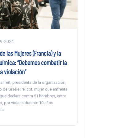
09-2024
e las Mujeres (Francia) y la
uímica: “Debemos combatir la
la violación”
ilfert, presidenta de la organización,
 de Gisèle Pelicot, mujer que enfrenta
l que declara contra 51 hombres, entre
o, por violarla durante 10 años
ía.