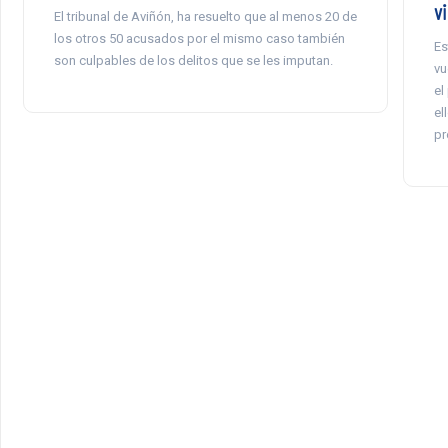
v
El tribunal de Aviñón, ha resuelto que al menos 20 de
los otros 50 acusados por el mismo caso también
Es
son culpables de los delitos que se les imputan.
vu
el
el
pr