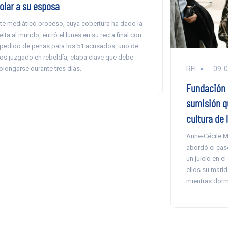
iolar a su esposa
te mediático proceso, cuya cobertura ha dado la
elta al mundo, entró el lunes en su recta final con
 pedido de penas para los 51 acusados, uno de
los juzgado en rebeldía, etapa clave que debe
olongarse durante tres días.
RFI
09-
Fundación d
sumisión q
cultura de 
Anne-Cécile Ma
abordó el caso
un juicio en e
ellos su marid
mientras dorm