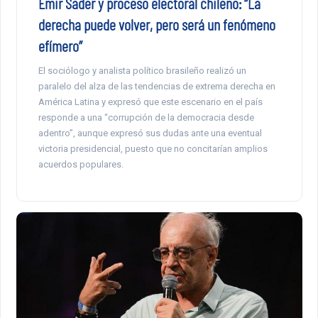
Emir Sader y proceso electoral chileno: “La
derecha puede volver, pero será un fenómeno
efímero”
El sociólogo y analista político brasileño realizó un
paralelo del alza de las tendencias de extrema derecha en
América Latina y expresó que este escenario en el país
responde a una “corrupción de la democracia desde
adentro”, aunque expresó sus dudas ante una eventual
victoria presidencial, puesto que no concitarían amplios
acuerdos populares.