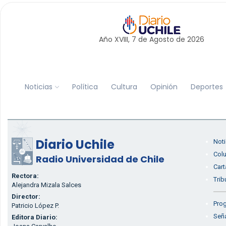
Año XVIII, 7 de
Agosto
de 2026
Noticias
Política
Cultura
Opinión
Deportes
Diario Uchile
Noti
Col
Radio Universidad de Chile
Cart
Rectora:
Trib
Alejandra Mizala Salces
Director:
Prog
Patricio López P.
Seña
Editora Diario: