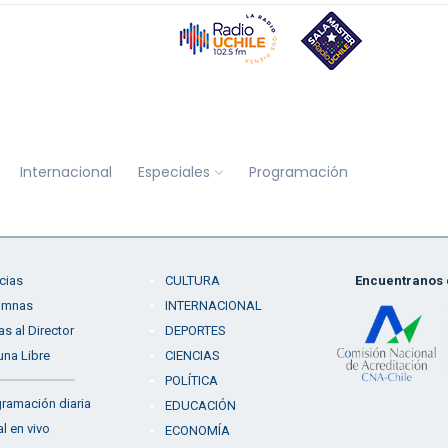
Internacional
Especiales
Programación
cias
CULTURA
Encuentranos e
umnas
INTERNACIONAL
as al Director
DEPORTES
una Libre
CIENCIAS
POLÍTICA
ramación diaria
EDUCACIÓN
l en vivo
ECONOMÍA