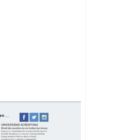
n ...