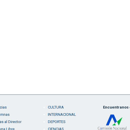
cias
CULTURA
Encuentranos e
umnas
INTERNACIONAL
as al Director
DEPORTES
una Libre
CIENCIAS