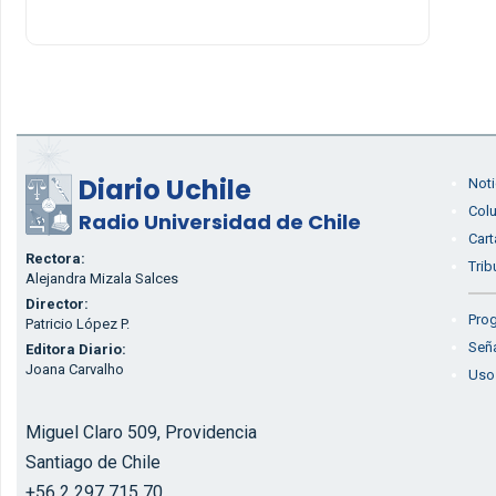
Diario Uchile
Noti
Col
Radio Universidad de Chile
Cart
Rectora:
Trib
Alejandra Mizala Salces
Director:
Prog
Patricio López P.
Seña
Editora Diario:
Joana Carvalho
Uso
Miguel Claro 509, Providencia
Santiago de Chile
+56 2 297 715 70