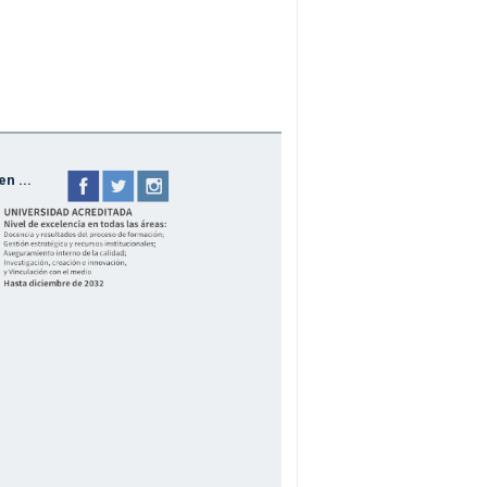
n ...