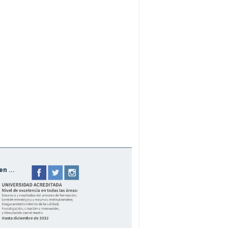
n ...