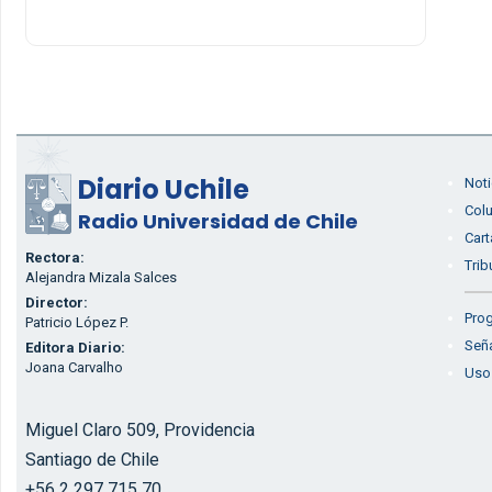
Diario Uchile
Noti
Col
Radio Universidad de Chile
Cart
Rectora:
Trib
Alejandra Mizala Salces
Director:
Prog
Patricio López P.
Seña
Editora Diario:
Joana Carvalho
Uso
Miguel Claro 509, Providencia
Santiago de Chile
+56 2 297 715 70