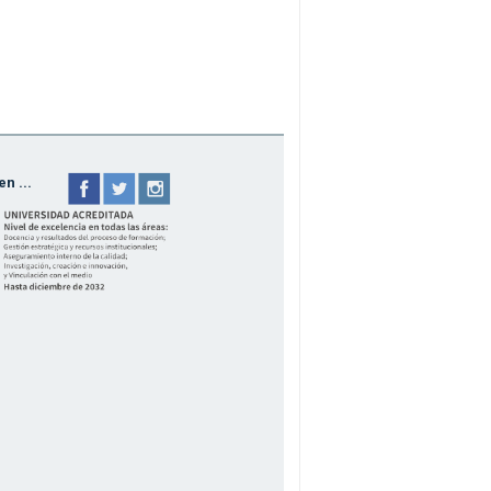
n ...