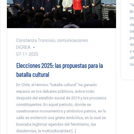
“N
Br
ti
de
te
po
Constanza Troncoso, comunicaciones
de
DiCREA
y 
07-11-2025
ul
Elecciones 2025: las propuestas para la
su
batalla cultural
En Chile, el término “batalla cultural” ha ganado
espacio en los debates públicos, sobre todo
después del estallido social de 2019 y los procesos
constituyentes. En aquel período, donde se
cuestionaron monumentos y símbolos patrios, en la
calle se evidenció una grieta simbólica, en la cual se
buscaba legitimar agendas del feminismo, las
disidencias, la multiculturalidad […]