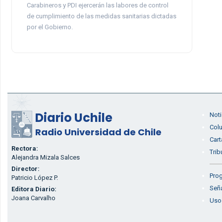
Carabineros y PDI ejercerán las labores de control
de cumplimiento de las medidas sanitarias dictadas
por el Gobierno.
Diario Uchile
Noti
Col
Radio Universidad de Chile
Cart
Rectora:
Trib
Alejandra Mizala Salces
Director:
Prog
Patricio López P.
Seña
Editora Diario:
Joana Carvalho
Uso