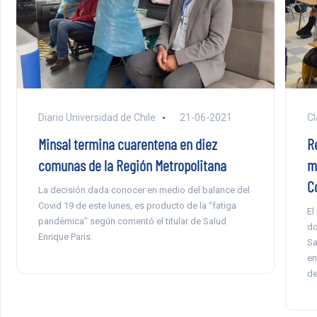
Diario Universidad de Chile
21-06-2021
Cl
Minsal termina cuarentena en diez
R
comunas de la Región Metropolitana
m
C
La decisión dada conocer en medio del balance del
Covid 19 de este lunes, es producto de la “fatiga
El
pandémica” según comentó el titular de Salud
do
Enrique Paris.
Sa
en
de