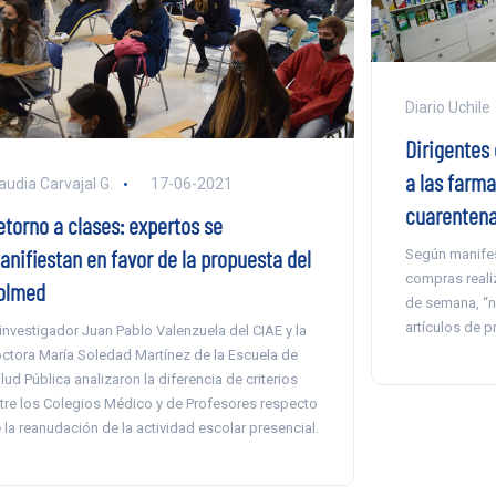
Diario Uchile
Dirigentes
a las farm
audia Carvajal G.
17-06-2021
cuarenten
etorno a clases: expertos se
anifiestan en favor de la propuesta del
Según manifest
compras realiz
olmed
de semana, “n
artículos de p
 investigador Juan Pablo Valenzuela del CIAE y la
ctora María Soledad Martínez de la Escuela de
lud Pública analizaron la diferencia de criterios
tre los Colegios Médico y de Profesores respecto
 la reanudación de la actividad escolar presencial.