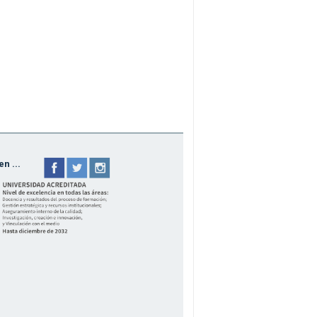
n ...