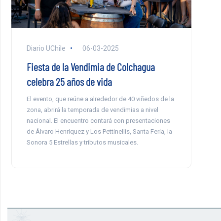
Diario UChile
06-03-2025
Fiesta de la Vendimia de Colchagua
celebra 25 años de vida
El evento, que reúne a alrededor de 40 viñedos de la
zona, abrirá la temporada de vendimias a nivel
nacional. El encuentro contará con presentaciones
de Álvaro Henríquez y Los Pettinellis, Santa Feria, la
Sonora 5 Estrellas y tributos musicales.