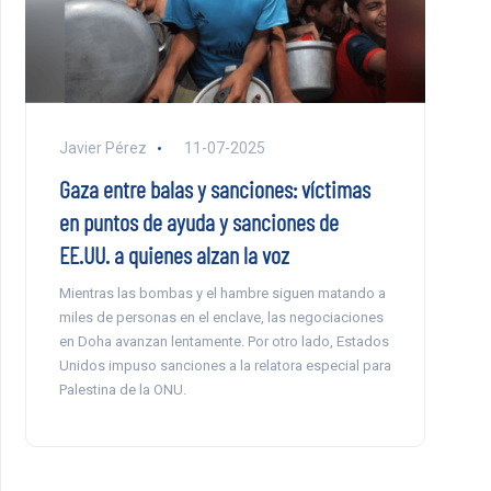
Javier Pérez
11-07-2025
Gaza entre balas y sanciones: víctimas
en puntos de ayuda y sanciones de
EE.UU. a quienes alzan la voz
Mientras las bombas y el hambre siguen matando a
miles de personas en el enclave, las negociaciones
en Doha avanzan lentamente. Por otro lado, Estados
Unidos impuso sanciones a la relatora especial para
Palestina de la ONU.