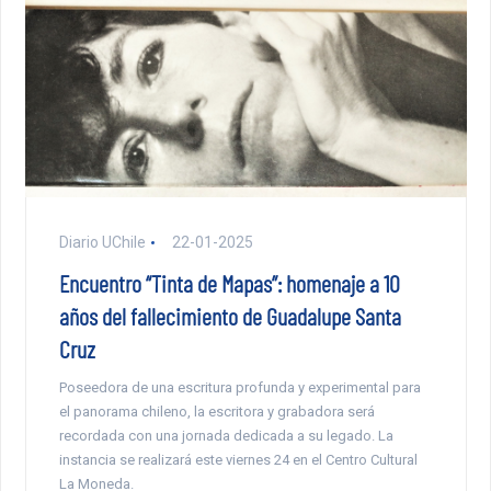
Diario UChile
22-01-2025
Encuentro “Tinta de Mapas”: homenaje a 10
años del fallecimiento de Guadalupe Santa
Cruz
Poseedora de una escritura profunda y experimental para
el panorama chileno, la escritora y grabadora será
recordada con una jornada dedicada a su legado. La
instancia se realizará este viernes 24 en el Centro Cultural
La Moneda.