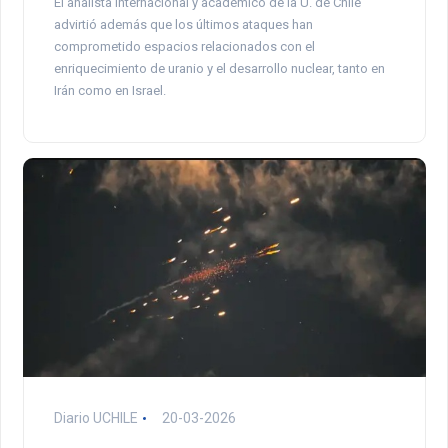
El analista internacional y académico de la U. de Chile
advirtió además que los últimos ataques han
comprometido espacios relacionados con el
enriquecimiento de uranio y el desarrollo nuclear, tanto en
Irán como en Israel.
Diario UCHILE
20-03-2026