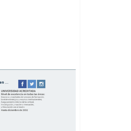
n ...