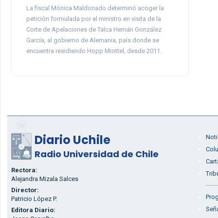
La fiscal Mónica Maldonado determinó acoger la
petición formulada por el ministro en visita de la
Corte de Apelaciones de Talca Hernán González
García, al gobierno de Alemania, país donde se
encuentra residiendo Hopp Miottel, desde 2011.
Diario Uchile
Noti
Col
Radio Universidad de Chile
Cart
Rectora:
Trib
Alejandra Mizala Salces
Director:
Prog
Patricio López P.
Seña
Editora Diario: