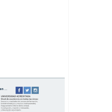
n ...