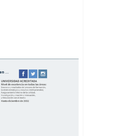
n ...