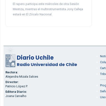
El rapero participa este miércoles de otra Sesión
Mestiza, mientras el multinstrumentista Jony Calleja
estará en El Zócalo Nacional.
Diario Uchile
Noti
Col
Radio Universidad de Chile
Cart
Rectora:
Trib
Alejandra Mizala Salces
Director:
Prog
Patricio López P.
Seña
Editora Diario:
Joana Carvalho
Uso