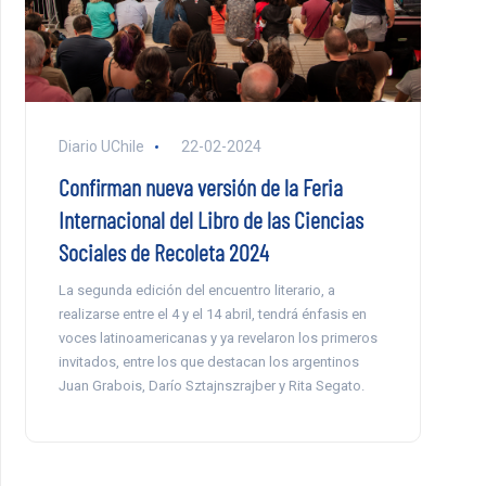
Diario UChile
22-02-2024
Confirman nueva versión de la Feria
Internacional del Libro de las Ciencias
Sociales de Recoleta 2024
La segunda edición del encuentro literario, a
realizarse entre el 4 y el 14 abril, tendrá énfasis en
voces latinoamericanas y ya revelaron los primeros
invitados, entre los que destacan los argentinos
Juan Grabois, Darío Sztajnszrajber y Rita Segato.