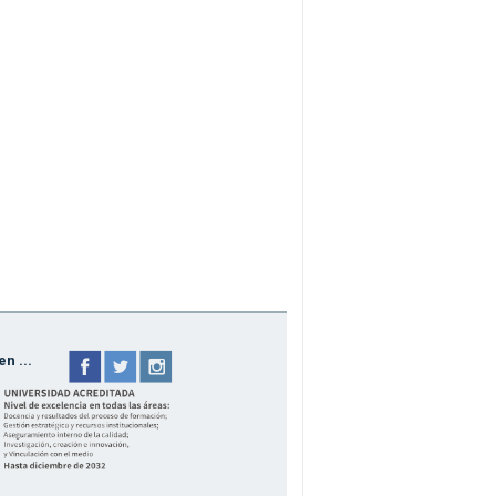
n ...