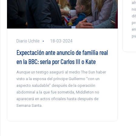
al
no
di
pr
en
pu
Diario Uchile
18-03-2024
Expectación ante anuncio de familia real
en la BBC: sería por Carlos III o Kate
Aunque un testigo aseguró al medio The Sun haber
visto a la esposa del príncipe Guillermo “con un
aspecto saludable” después de la operación
abdominal a la que fue sometida, Middleton no
aparecerá en actos oficiales hasta después de
Semana Santa.