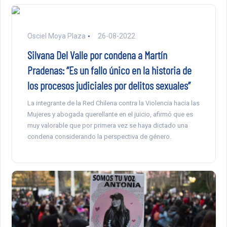
Osciel Moya Plaza
26-08-2022
Silvana Del Valle por condena a Martín
Pradenas: “Es un fallo único en la historia de
los procesos judiciales por delitos sexuales”
La integrante de la Red Chilena contra la Violencia hacia las
Mujeres y abogada querellante en el juicio, afirmó que es
muy valorable que por primera vez se haya dictado una
condena considerando la perspectiva de género.