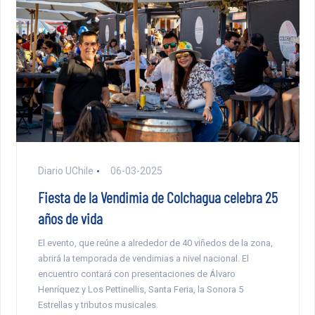
Diario UChile
06-03-2025
Fiesta de la Vendimia de Colchagua celebra 25
años de vida
El evento, que reúne a alrededor de 40 viñedos de la zona,
abrirá la temporada de vendimias a nivel nacional. El
encuentro contará con presentaciones de Álvaro
Henríquez y Los Pettinellis, Santa Feria, la Sonora 5
Estrellas y tributos musicales.