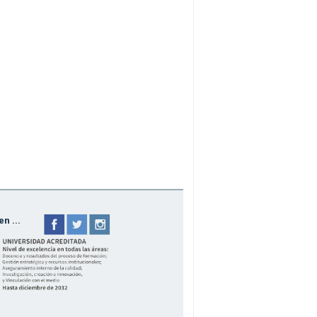
n ...